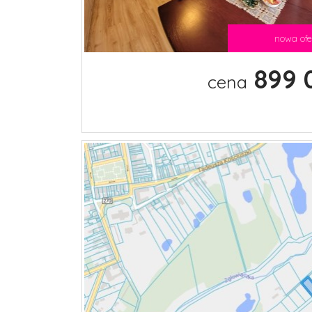
nowa ofe
899 
cena