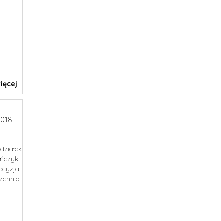
ięcej
018
działek
ańczyk
decyzja
zchnia