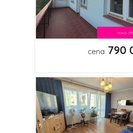
nowa ofe
790 
cena