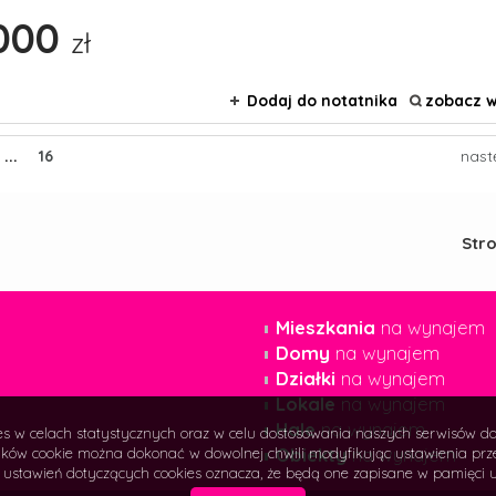
000
zł
Dodaj do notatnika
zobacz w
...
16
nast
Str
Mieszkania
na wynajem
Domy
na wynajem
Działki
na wynajem
Lokale
na wynajem
Hale
na wynajem
ies w celach statystycznych oraz w celu dostosowania naszych serwisów d
Obiekty
na wynajem
ków cookie można dokonać w dowolnej chwili modyfikując ustawienia przegl
 ustawień dotyczących cookies oznacza, że będą one zapisane w pamięci u