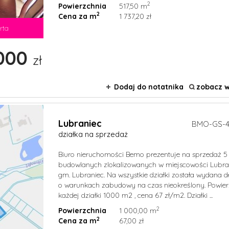
2
Powierzchnia
517,50 m
2
Cena za m
1 737,20 zł
rta
000
zł
Dodaj do notatnika
zobacz w
Lubraniec
BMO-GS-4
działka na sprzedaż
Biuro nieruchomości Bemo prezentuje na sprzedaż 5 
budowlanych zlokalizowanych w miejscowości Lubr
gm. Lubraniec. Na wszystkie działki została wydana 
o warunkach zabudowy na czas nieokreślony. Powier
każdej działki 1000 m2 , cena 67 zł/m2. Działki ...
2
Powierzchnia
1 000,00 m
2
Cena za m
67,00 zł