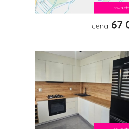
nowa ofe
67 
cena
nowa ofe