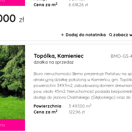
2
Cena za m
6 618,26 zł
000
zł
Dodaj do notatnika
zobacz w
Topólka,
Kamieniec
BMO-GS-4
działka na sprzedaż
Biuro nieruchomości Bemo prezentuje Państwu na s
atrakcyjną działkę położoną w Kamieńcu, gm. Topól
powierzchni 3497m2, zabudowaną domem drewnia
pow. około 45m2. Nieruchomość posiada bezpośred
dostęp do jeziora Chalińskiego (Głębokiego) oraz do .
2
Powierzchnia
3 497,00 m
2
Cena za m
122,96 zł
rta