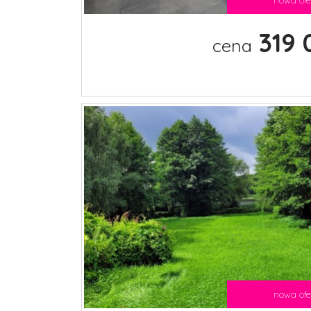
319 
cena
nowa ofe