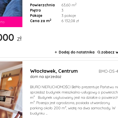
2
Powierzchnia
63,60 m
Piętro
3
Pokoje
3 pokoje
2
Cena za m
6 132,08 zł
rta
000
zł
Dodaj do notatnika
zobacz w
Włocławek,
Centrum
BMO-DS-4
dom na sprzedaż
BIURO NIERUCHOMOŚCI BeMo prezentuje Państwu n
sprzedaż budynek mieszkalno-usługowy o powierzchn
m² Budynek usytuowany jest na działce o powierzc
m². Posesja jest ogrodzona, posiada utwardzony
parking około 200 m², wiatę na dwa samochody. W
budynku ...