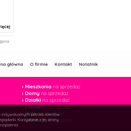
ięcej
ępna
ona główna
O firmie
Kontakt
Notatnik
Mieszkania
na sprzedaż
Domy
na sprzedaż
Działki
na sprzedaż
Lokale
na sprzedaż
Hale
na sprzedaż
o indywidualnych potrzeb klientów.
Obiekty
na sprzedaż
ądarki. Korzystanie z tej strony
rządzenia.