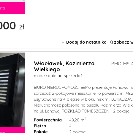
rta
000
zł
Dodaj do notatnika
zobacz w
Włocławek,
Kazimierza
BMO-MS-4
Wielkiego
mieszkanie na sprzedaż
BIURO NIERUCHOMOŚCI BeMo prezentuje Państwu n
sprzedaż 2-pokojowe mieszkanie , o powierzchni 48,
usytuowane na 4 piętrze w bloku niskim . LOKALIZA
Nieruchomość położona na osiedlu Kazimierza Wielk
na ul. Łanowej ROZKŁAD POMIESZCZEŃ - 2 pokoje - .
2
Powierzchnia
48,20 m
Piętro
4
Pokoje
2 pokoje
rta