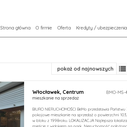
Strona główna
O firmie
Oferta
Kredyty / ubezpieczeni
pokaż od najnowszych
Włocławek,
Centrum
BMO-MS-4
mieszkanie na sprzedaż
BIURO NIERUCHOMOŚCI BeMo przedstawia Państwu 
pokojowe mieszkanie na sprzedaż o powierzchni 103
w bloku z 1998roku. LOKALIZACJA Najlepsza lokaliz
mieście z widokiem na park Nieruchomość położon