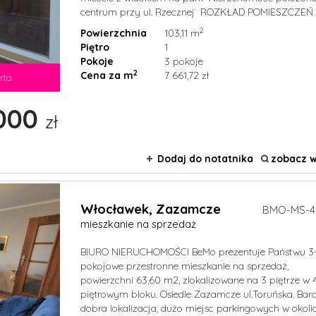
centrum przy ul. Rzecznej ROZKŁAD POMIESZCZEŃ -2
2
Powierzchnia
103,11 m
Piętro
1
Pokoje
3 pokoje
2
Cena za m
7 661,72 zł
rta
000
zł
Dodaj do notatnika
zobacz w
Włocławek,
Zazamcze
BMO-MS-4
mieszkanie na sprzedaż
BIURO NIERUCHOMOŚCI BeMo prezentuje Państwu 3
pokojowe przestronne mieszkanie na sprzedaż
powierzchni 63,60 m2, zlokalizowane na 3 piętrze w 
piętrowym bloku. Osiedle Zazamcze ul.Toruńska. Bar
dobra lokalizacja, dużo miejsc parkingowych w okolicy