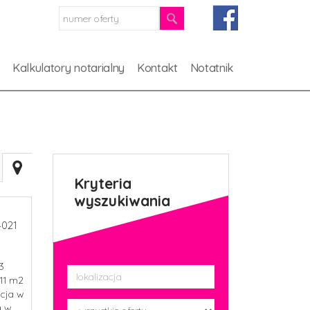
a
Kalkulatory notarialny
Kontakt
Notatnik
Kryteria
wyszukiwania
021
3
,11 m2
acja w
a w