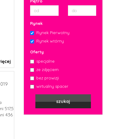
Piętro
Rynek
Rynek Pierwotny
Rynek wtórny
Oferty
ięcej
specjalne
ze zdjęciem
bez prowizji
019
wirtualny spacer
a
i 517,5
hni 436