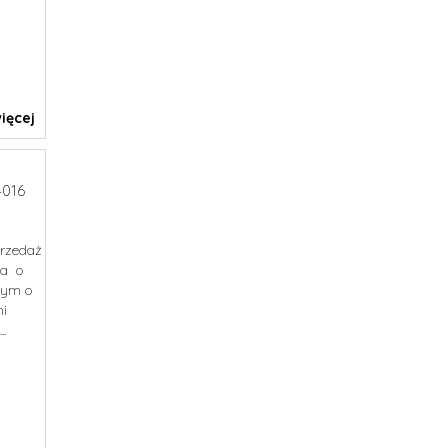
ięcej
016
przedaż
ka o
nym o
ni
..