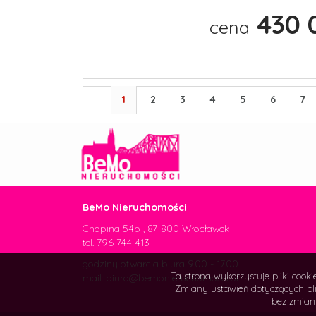
430 
cena
1
2
3
4
5
6
7
BeMo Nieruchomości
Chopina 54b , 87-800 Włocławek
tel. 796 744 413
godziny otwarcia biura 9.00 - 17.00
Ta strona wykorzystuje pliki cook
mail:
biuro@bemonieruchomosci.pl
Zmiany ustawień dotyczących pli
bez zmian