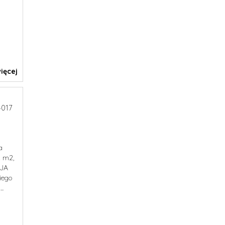
ięcej
017
a
2 m2,
CJA
iego
..