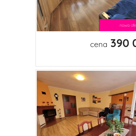
nowa ofe
390 
cena