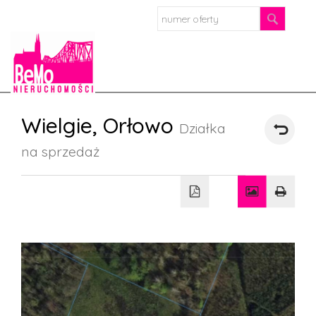
Strona
Wielgie,
Orłowo
Działka
główn
na sprzedaż
O
firmie
Oferta
Mieszkan
Domy