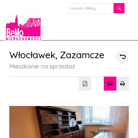
Strona
Włocławek,
Zazamcze
główn
Mieszkanie na sprzedaż
O
firmie
Oferta
Mieszkan
Domy