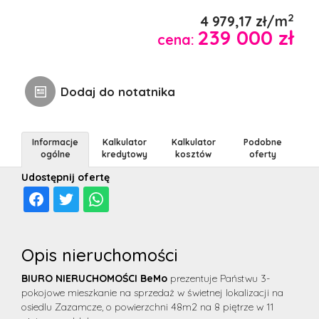
ubezpi
notaria
2
4 979,17 zł/m
Kontak
239 000 zł
cena:
Notatn
Dodaj do notatnika
Informacje
Kalkulator
Kalkulator
Podobne
ogólne
kredytowy
kosztów
oferty
Udostępnij ofertę
Opis nieruchomości
BIURO NIERUCHOMOŚCI BeMo
prezentuje Państwu 3-
pokojowe mieszkanie na sprzedaż w świetnej lokalizacji na
osiedlu Zazamcze, o powierzchni 48m2 na 8 piętrze w 11