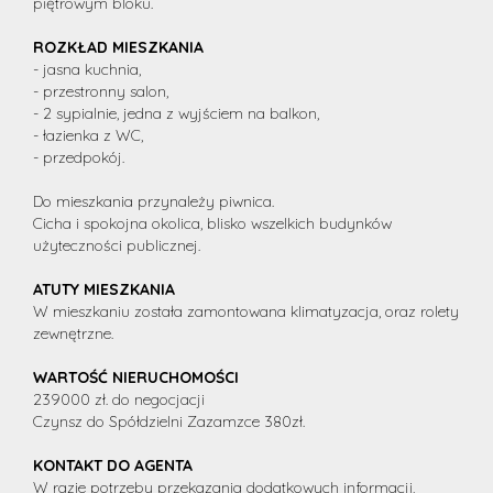
piętrowym bloku.
ROZKŁAD MIESZKANIA
- jasna kuchnia,
- przestronny salon,
- 2 sypialnie, jedna z wyjściem na balkon,
- łazienka z WC,
- przedpokój.
Do mieszkania przynależy piwnica.
Cicha i spokojna okolica, blisko wszelkich budynków
użyteczności publicznej.
ATUTY MIESZKANIA
W mieszkaniu została zamontowana klimatyzacja, oraz rolety
zewnętrzne.
WARTOŚĆ NIERUCHOMOŚCI
239000 zł. do negocjacji
Czynsz do Spółdzielni Zazamzce 380zł.
KONTAKT DO AGENTA
W razie potrzeby przekazania dodatkowych informacji,