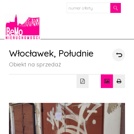
Strona
Włocławek,
Południe
główn
Obiekt na sprzedaż
O
firmie
Oferta
Mieszkan
Domy