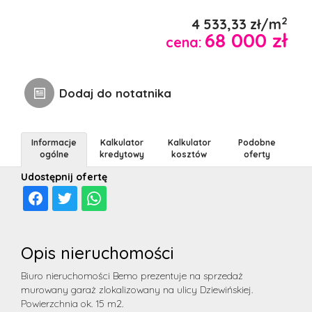
ubezpi
notaria
Kontak
2
4 533,33 zł/m
68 000 zł
cena:
Notatn
Dodaj do notatnika
Informacje
Kalkulator
Kalkulator
Podobne
ogólne
kredytowy
kosztów
oferty
Udostępnij ofertę
Opis nieruchomości
Biuro nieruchomości Bemo prezentuje na sprzedaż
murowany garaż zlokalizowany na ulicy Dziewińskiej.
Powierzchnia ok. 15 m2.