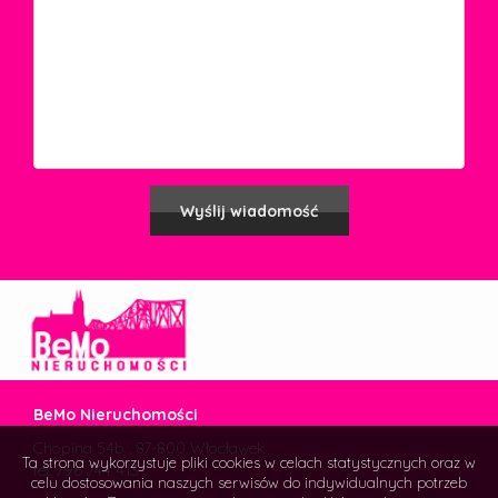
BeMo Nieruchomości
Chopina 54b , 87-800 Włocławek
Ta strona wykorzystuje pliki cookies w celach statystycznych oraz w
tel. 796 744 413
celu dostosowania naszych serwisów do indywidualnych potrzeb