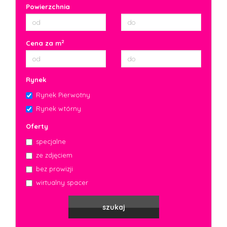
Powierzchnia
2
Cena za m
Rynek
Rynek Pierwotny
Rynek wtórny
Oferty
specjalne
ze zdjęciem
bez prowizji
wirtualny spacer