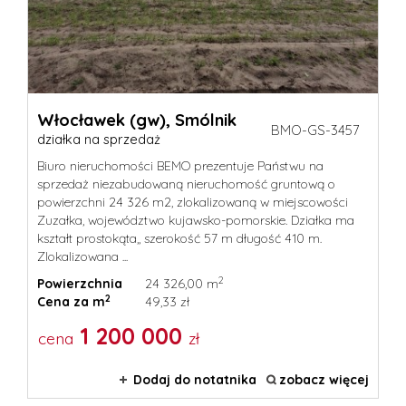
Dzialki
Lokale
Włocławek (gw),
Smólnik
BMO-GS-3457
działka na sprzedaż
Biuro nieruchomości BEMO prezentuje Państwu na
Hale
sprzedaż niezabudowaną nieruchomość gruntową o
powierzchni 24 326 m2, zlokalizowaną w miejscowości
Zuzałka, województwo kujawsko-pomorskie. Działka ma
kształt prostokąta,, szerokość 57 m długość 410 m.
Obiekty
Zlokalizowana ...
2
Powierzchnia
24 326,00 m
2
Cena za m
49,33 zł
Kredyt
1 200 000
cena
zł
/
Kalkula
Dodaj do notatnika
zobacz więcej