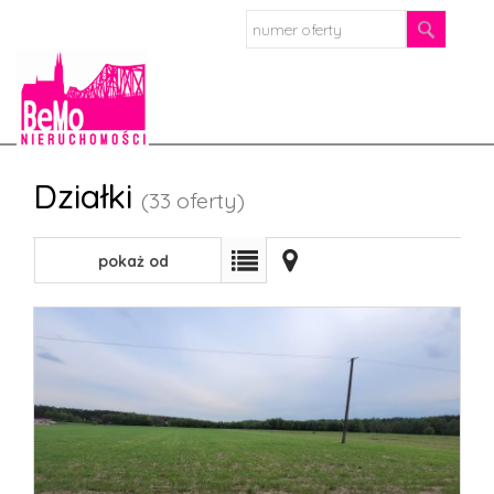
Strona
Działki
(33 oferty)
główn
O
pokaż od
firmie
najnowszych
Oferta
Mieszkan
Domy