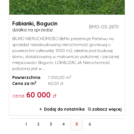
Fabianki,
Bogucin
BMO-GS-2870
działka na sprzedaż
BIURO NIERUCHOMOŚCI BeMo prezentuje Państwu na
sprzedaż niezabudowaną nieruchomość gruntową o
powierzchni całkowitej 1000 m2, idealna pod budowę
domu, zlokalizowaną w malowniczo położonej i zacisznej
miejscowości Bogucin. LOKALIZACJA Nieruchomość
położona jest w ...
2
Powierzchnia
1 000,00 m
2
Cena za m
60,00 zł
60 000
cena
zł
Dodaj do notatnika
zobacz więcej
1
2
3
4
5
6