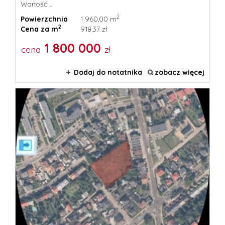
Wartość ...
2
Powierzchnia
1 960,00 m
2
Cena za m
918,37 zł
1 800 000
cena
zł
Dodaj do notatnika
zobacz więcej