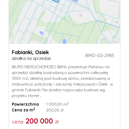
Fabianki,
Osiek
BMO-GS-2985
działka na sprzedaż
BIURO NIERUCHOMOŚCI BeMo prezentuje Państwu na
sprzedaż działkę budowlaną o powierzchni całkowitej
1000 m2, idealną pod budowę domu, zlokalizowaną w
malowniczo położonej i zacisznej miejscowości Osiek w
gminie Fabianki. Na działce rozpoczęta budowa wg.
projektu Home ...
2
Powierzchnia
1 000,00 m
2
Cena za m
200,00 zł
200 000
cena
zł