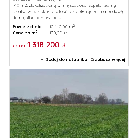
140 m2, zlokalizowaną w miejscowości Szpetal Górny.
Działka w kształcie prostokąta z potencjałem na budowę
domu, kilku domów lub ...
2
Powierzchnia
10 140,00 m
2
Cena za m
130,00 zł
1 318 200
cena
zł
Dodaj do notatnika
zobacz więcej