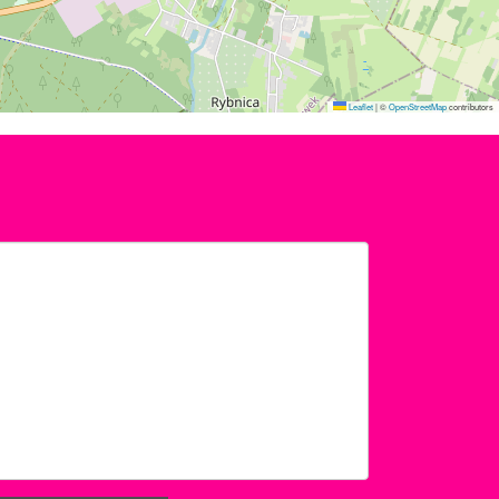
Leaflet
|
©
OpenStreetMap
contributors