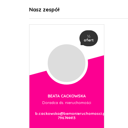
Nasz zespół
16
ofert
BEATA CACKOWSKA
Doradca ds. nieruchomości
b.cackowska@bemonieruchomosci.pl
796744413